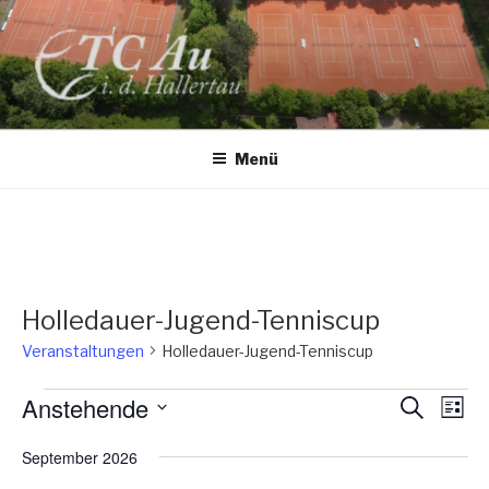
Zum
Inhalt
springen
TC AU
Menü
Holledauer-Jugend-Tenniscup
Veranstaltungen
Holledauer-Jugend-Tenniscup
Veranstaltungen
Anstehende
V
V
S
L
u
e
e
D
i
c
September 2026
s
r
a
r
h
t
a
e