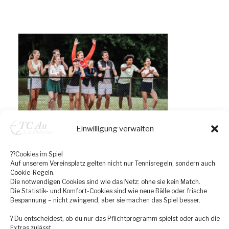
v
i
g
a
t
i
o
n
Einwilligung verwalten
??Cookies im Spiel
Auf unserem Vereinsplatz gelten nicht nur Tennisregeln, sondern auch
Cookie-Regeln.
Die notwendigen Cookies sind wie das Netz: ohne sie kein Match.
Die Statistik- und Komfort-Cookies sind wie neue Bälle oder frische
Bespannung – nicht zwingend, aber sie machen das Spiel besser.
? Du entscheidest, ob du nur das Pflichtprogramm spielst oder auch die
Extras zulässt.