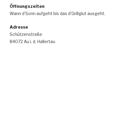
e
Öffnungszeiten
-
u
Wann d’Sonn aufgeht bis das d’Grillglut ausgeht.
N
n
a
d
Adresse
v
Schützenstraße
A
i
84072 Au i. d. Hallertau
n
g
s
a
t
i
i
c
o
h
n
t
e
n
,
N
a