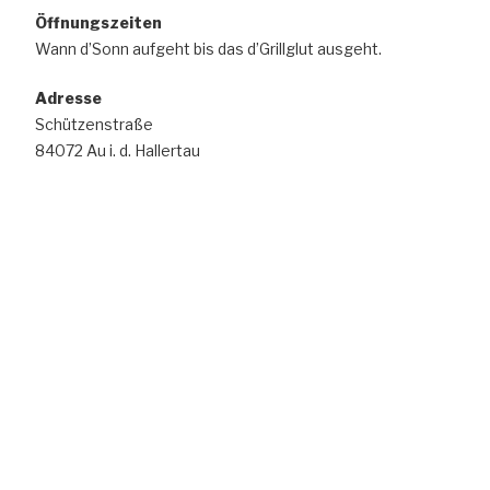
Öffnungszeiten
t
c
Wann d’Sonn aufgeht bis das d’Grillglut ausgeht.
e
h
n
e
Adresse
-
u
Schützenstraße
N
n
84072 Au i. d. Hallertau
a
d
v
A
i
n
g
s
a
t
i
i
c
o
h
n
t
e
n
,