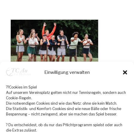
N
a
v
i
g
a
t
i
Einwilligung verwalten
o
n
??Cookies im Spiel
Auf unserem Vereinsplatz gelten nicht nur Tennisregeln, sondern auch
Cookie-Regeln.
Die notwendigen Cookies sind wie das Netz: ohne sie kein Match.
Die Statistik- und Komfort-Cookies sind wie neue Bälle oder frische
Bespannung – nicht zwingend, aber sie machen das Spiel besser.
? Du entscheidest, ob du nur das Pflichtprogramm spielst oder auch
die Extras zulässt.