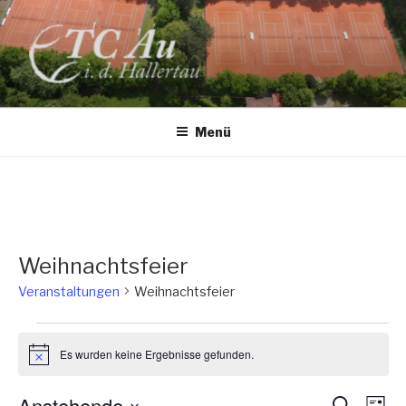
Zum
Inhalt
springen
TC AU
Menü
Weihnachtsfeier
Veranstaltungen
Weihnachtsfeier
Veranstaltungen
Es wurden keine Ergebnisse gefunden.
H
i
n
Anstehende
V
V
S
w