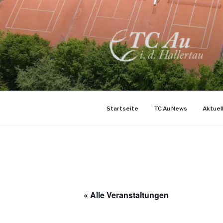
Zum
Inhalt
springen
TC AU
Startseite
TC Au News
Aktuel
« Alle Veranstaltungen