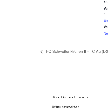
18
Ve
:
Er
Ve
Ne
FC Schweitenkirchen II – TC Au (D0
Hier findest du uns
Öffnungszeiten