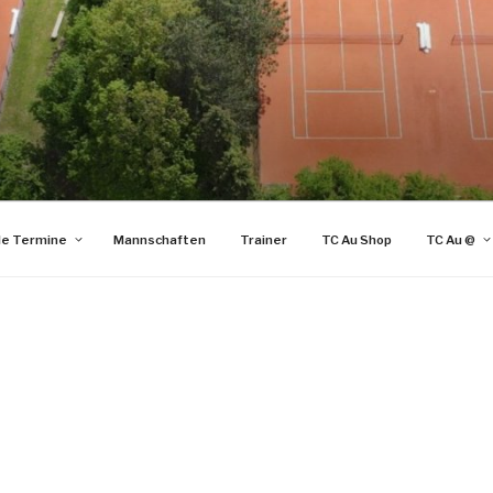
le Termine
Mannschaften
Trainer
TC Au Shop
TC Au @