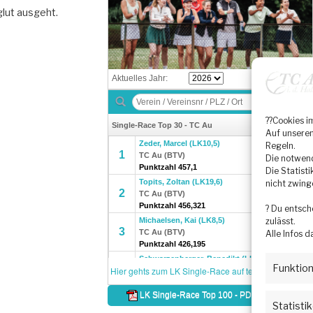
glut ausgeht.
??Cookies i
Auf unserem
Regeln.
Die notwend
Die Statist
nicht zwing
? Du entsch
zulässt.
Alle Infos d
Funktion
Statisti