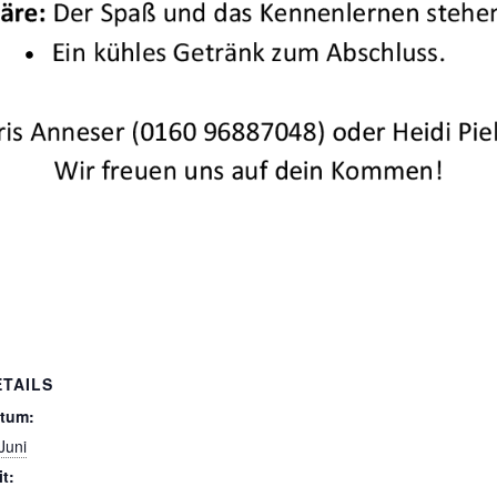
ETAILS
tum:
Juni
it: