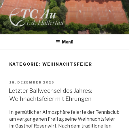
Zum
Inhalt
springen
TC AU
Menü
KATEGORIE:
WEIHNACHTSFEIER
VERÖFFENTLICHT
18. DEZEMBER 2025
AM
Letzter Ballwechsel des Jahres:
Weihnachtsfeier mit Ehrungen
In gemütlicher Atmosphäre feierte der Tennisclub
am vergangenen Freitag seine Weihnachtsfeier
im Gasthof Rosenwirt. Nach dem traditionellen