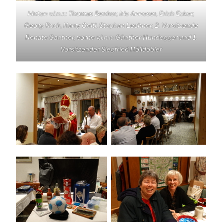
hinten v.l.n.r.: Thomas Benker, Iris Anneser, Erich Ecker,
Georg Rock, Harry Geltl, Stephan Lechner, 2. Vorsitzende
Renate Gantner, vorne v.l.n.r.: Günther Hundegger und 1.
Vorsitzender Siegfried Hölldobler