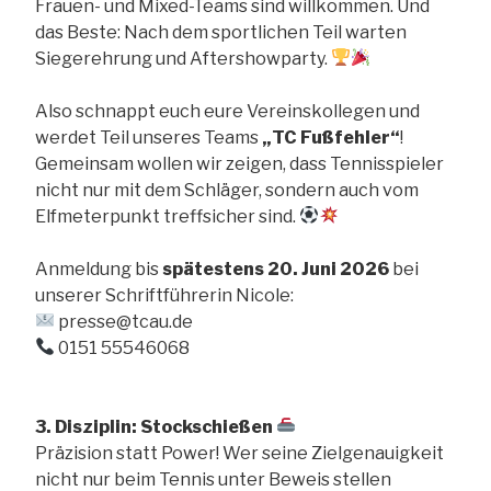
Frauen- und Mixed-Teams sind willkommen. Und
das Beste: Nach dem sportlichen Teil warten
Siegerehrung und Aftershowparty.
Also schnappt euch eure Vereinskollegen und
werdet Teil unseres Teams
„TC Fußfehler“
!
Gemeinsam wollen wir zeigen, dass Tennisspieler
nicht nur mit dem Schläger, sondern auch vom
Elfmeterpunkt treffsicher sind.
Anmeldung bis
spätestens 20. Juni 2026
bei
unserer Schriftführerin Nicole:
presse@tcau.de
0151 55546068
3. Disziplin: Stockschießen
Präzision statt Power! Wer seine Zielgenauigkeit
nicht nur beim Tennis unter Beweis stellen