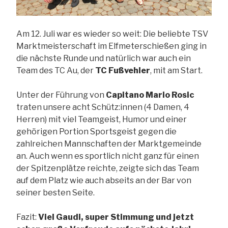
Am 12. Juli war es wieder so weit: Die beliebte TSV
Marktmeisterschaft im Elfmeterschießen ging in
die nächste Runde und natürlich war auch ein
Team des TC Au, der
TC Fußvehler
, mit am Start.
Unter der Führung von
Capitano Mario Rosic
traten unsere acht Schütz:innen (4 Damen, 4
Herren) mit viel Teamgeist, Humor und einer
gehörigen Portion Sportsgeist gegen die
zahlreichen Mannschaften der Marktgemeinde
an. Auch wenn es sportlich nicht ganz für einen
der Spitzenplätze reichte, zeigte sich das Team
auf dem Platz wie auch abseits an der Bar von
seiner besten Seite.
Fazit:
Viel Gaudi, super Stimmung und jetzt