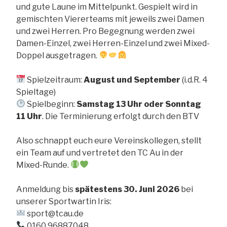
und gute Laune im Mittelpunkt. Gespielt wird in
gemischten Viererteams mit jeweils zwei Damen
und zwei Herren. Pro Begegnung werden zwei
Damen-Einzel, zwei Herren-Einzel und zwei Mixed-
Doppel ausgetragen.
Spielzeitraum:
August und September
(i.d.R. 4
Spieltage)
Spielbeginn:
Samstag 13 Uhr oder Sonntag
11 Uhr
. Die Terminierung erfolgt durch den BTV
Also schnappt euch eure Vereinskollegen, stellt
ein Team auf und vertretet den TC Au in der
Mixed-Runde.
Anmeldung bis
spätestens 30. Juni 2026
bei
unserer Sportwartin Iris:
sport@tcau.de
0160 96887048