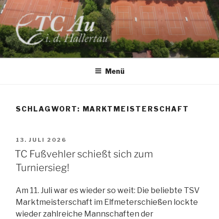
Zum
Inhalt
springen
TC AU
Menü
SCHLAGWORT:
MARKTMEISTERSCHAFT
VERÖFFENTLICHT
13. JULI 2026
AM
TC Fußvehler schießt sich zum
Turniersieg!
Am 11. Juli war es wieder so weit: Die beliebte TSV
Marktmeisterschaft im Elfmeterschießen lockte
wieder zahlreiche Mannschaften der