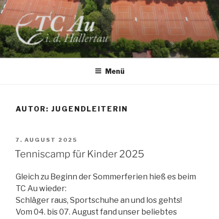
Zum
Inhalt
springen
TC AU
Menü
AUTOR:
JUGENDLEITERIN
VERÖFFENTLICHT
7. AUGUST 2025
AM
Tenniscamp für Kinder 2025
Gleich zu Beginn der Sommerferien hieß es beim
TC Au wieder:
Schläger raus, Sportschuhe an und los gehts!
Vom 04. bis 07. August fand unser beliebtes