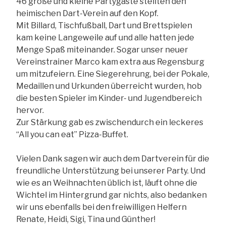
46 große und kleine Partygäste stellten den
heimischen Dart-Verein auf den Kopf.
Mit Billard, Tischfußball, Dart und Brettspielen
kam keine Langeweile auf und alle hatten jede
Menge Spaß miteinander. Sogar unser neuer
Vereinstrainer Marco kam extra aus Regensburg
um mitzufeiern. Eine Siegerehrung, bei der Pokale,
Medaillen und Urkunden überreicht wurden, hob
die besten Spieler im Kinder- und Jugendbereich
hervor.
Zur Stärkung gab es zwischendurch ein leckeres
“All you can eat” Pizza-Buffet.
Vielen Dank sagen wir auch dem Dartverein für die
freundliche Unterstützung bei unserer Party. Und
wie es an Weihnachten üblich ist, läuft ohne die
Wichtel im Hintergrund gar nichts, also bedanken
wir uns ebenfalls bei den freiwilligen Helfern
Renate, Heidi, Sigi, Tina und Günther!