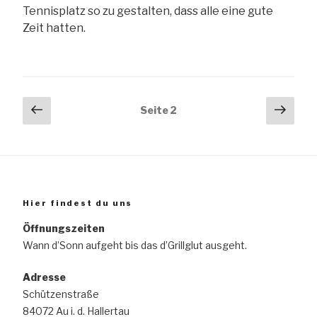
Tennisplatz so zu gestalten, dass alle eine gute
Zeit hatten.
Seitennummerierung
Vorherige
Näch
Seite
2
Seite
Seit
der
Beiträge
Hier findest du uns
Öffnungszeiten
Wann d’Sonn aufgeht bis das d’Grillglut ausgeht.
Adresse
Schützenstraße
84072 Au i. d. Hallertau