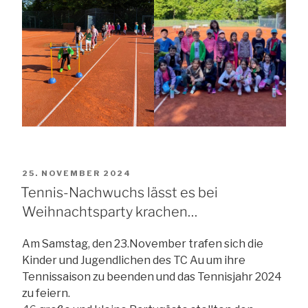
VERÖFFENTLICHT
25. NOVEMBER 2024
AM
Tennis-Nachwuchs lässt es bei
Weihnachtsparty krachen…
Am Samstag, den 23.November trafen sich die
Kinder und Jugendlichen des TC Au um ihre
Tennissaison zu beenden und das Tennisjahr 2024
zu feiern.