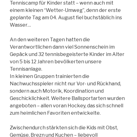
Tenniscamp für Kinder statt – wenn auch mit
einem kleinen “Wetter-Umweg”, denn der erste
geplante Tag am 04. August fiel buchstäblich ins
Wasser…
An den weiteren Tagen hatten die
Verantwortlichen dann viel Sonnenschein im
Gepäck und 32 tennisbegeisterte Kinder im Alter
von 5 bis 12 Jahren bevölkerten unsere
Tennisanlage.
In kleinen Gruppen trainierten die
Nachwuchsspieler nicht nur Vor- und Rückhand,
sondern auch Motorik, Koordination und
Geschicklichkeit. Weitere Ballsportarten wurden
angeboten – allen voran Hockey, das sich schnell
zum heimlichen Favoriten entwickelte.
Zwischendurch stärkten sich die Kids mit Obst,
Gemüse, Brezn und Kuchen – liebevoll