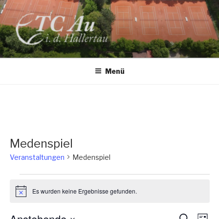
Zum
Inhalt
springen
TC AU
Menü
Medenspiel
Veranstaltungen
Medenspiel
Veranstaltungen
Es wurden keine Ergebnisse gefunden.
H
i
n
Anstehende
V
V
S
w