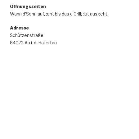
Öffnungszeiten
t
c
Wann d’Sonn aufgeht bis das d’Grillglut ausgeht.
e
h
n
e
Adresse
-
u
Schützenstraße
N
n
84072 Au i. d. Hallertau
a
d
v
A
i
n
g
s
a
t
i
i
c
o
h
n
t
e
n
,