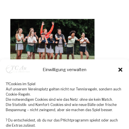
N
a
v
i
g
a
t
i
Einwilligung verwalten
o
n
??Cookies im Spiel
Auf unserem Vereinsplatz gelten nicht nur Tennisregeln, sondern auch
Cookie-Regeln.
Die notwendigen Cookies sind wie das Netz: ohne sie kein Match.
Die Statistik- und Komfort-Cookies sind wie neue Bälle oder frische
Bespannung – nicht zwingend, aber sie machen das Spiel besser.
? Du entscheidest, ob du nur das Pflichtprogramm spielst oder auch
die Extras zulässt.