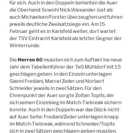
für sich. Auch in den Doppeln behielten die Auer
die Oberhand: Sowohl Nick/Alexander Just als
auch Michaelsen/Forster überzeugten und fuhren
jeweils deutliche Zweisatzsiege ein. Am 15.
Februar geht es in Karlsfeld weiter, dort wartet
der TSV Eintracht Karlsfeld als letzter Gegner der
Winterrunde.
Die
Herren 60
mussten sich zum Auftakt ins neue
Jahr dem Tabellenführer der TeG Mühldorf mit 1:5
geschlagen geben. In den Einzeln unterlagen
Gianni Frediani, Marcel Zeder und Norbert
Schneider jeweils in zwei Sätzen. Für den
Ehrenpunkt der Auer sorgte Zoltan Topits, der
sich seinen Einzelsieg im Match-Tiebreak sichern
konnte. Auch in den Doppeln war das Glück nicht
auf Auer Seite: Frediani/Zeder unterlagen knapp
im Match-Tiebreak, während Schneider/Topits
sich in zwei Sätzen geschlagen geben mussten.