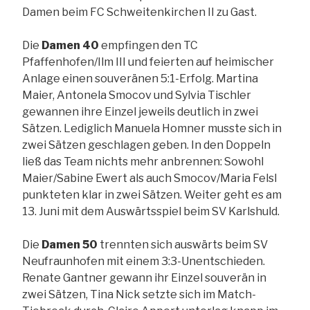
Damen beim FC Schweitenkirchen II zu Gast.
Die
Damen 40
empfingen den TC
Pfaffenhofen/Ilm III und feierten auf heimischer
Anlage einen souveränen 5:1-Erfolg. Martina
Maier, Antonela Smocov und Sylvia Tischler
gewannen ihre Einzel jeweils deutlich in zwei
Sätzen. Lediglich Manuela Homner musste sich in
zwei Sätzen geschlagen geben. In den Doppeln
ließ das Team nichts mehr anbrennen: Sowohl
Maier/Sabine Ewert als auch Smocov/Maria Felsl
punkteten klar in zwei Sätzen. Weiter geht es am
13. Juni mit dem Auswärtsspiel beim SV Karlshuld.
Die
Damen 50
trennten sich auswärts beim SV
Neufraunhofen mit einem 3:3-Unentschieden.
Renate Gantner gewann ihr Einzel souverän in
zwei Sätzen, Tina Nick setzte sich im Match-