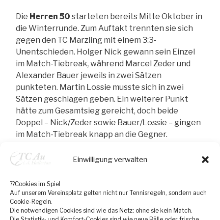
Die
Herren 50
starteten bereits Mitte Oktober in
die Winterrunde. Zum Auftakt trennten sie sich
gegen den TC Marzling mit einem 3:3-
Unentschieden. Holger Nick gewann sein Einzel
im Match-Tiebreak, während Marcel Zeder und
Alexander Bauer jeweils in zwei Sätzen
punkteten. Martin Lossie musste sich in zwei
Sätzen geschlagen geben. Ein weiterer Punkt
hätte zum Gesamtsieg gereicht, doch beide
Doppel – Nick/Zeder sowie Bauer/Lossie – gingen
im Match-Tiebreak knapp an die Gegner.
In der zweiten Begegnung gegen die SpVgg
Einwilligung verwalten
Röhrmoos gelang dem Team ein souveräner 6:0-
Erfolg. Die Einzel von Holger Nick, Kai Michaelsen,
??Cookies im Spiel
Marcel Zeder und Stephan Forster gingen jeweils
Auf unserem Vereinsplatz gelten nicht nur Tennisregeln, sondern auch
Cookie-Regeln.
klar in zwei Sätzen an die Auer. Auch in den
Die notwendigen Cookies sind wie das Netz: ohne sie kein Match.
Doppeln ließen Nick/Alexander Just sowie
Die Statistik- und Komfort-Cookies sind wie neue Bälle oder frische