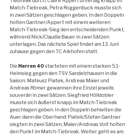
Tiebreak durch. Claire Appert unterlag knapp im
Match-Tiebreak, Petra Roggenbuck musste sich
in zwei Sätzen geschlagen geben. In den Doppeln
holten Gantner/Appert mit einem weiteren
Match-Tiebreak-Sieg den entscheidenden Punkt,
während Nick/Claudia Bauer in zwei Sätzen
unterlagen. Das nächste Spiel findet am 13. Juni
zuhause gegen den TC Alkhofen statt.
Die
Herren 40
starteten mit einem starken 5:1-
Heimsieg gegen den TSV Sandelzhausen in die
Saison. Mateusz Piatek, Andreas Maier und
Andreas Römer gewannen ihre Einzel jeweils
souverän in zwei Sätzen. Siegfried Hölldobler
musste sich äußerst knapp im Match-Tiebreak
geschlagen geben. In den Doppeln behielten die
Auer dann die Oberhand: Piatek/Stefan Gantner
siegten in zwei Sätzen, Maier/Andreas Voit holten
den Punkt im Match-Tiebreak. Weiter geht es am