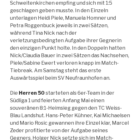
Schweitenkirchen empfing und sich mit 1:5
geschlagen geben musste. In den Einzeln
unterlagen Heidi Piele, Manuela Homner und
Petra Roggenbuck jeweils in zwei Sätzen,
während Tina Nick nach der
verletzungsbedingten Aufgabe ihrer Gegnerin
den einzigen Punkt holte. In den Doppeln hatten
Nick/Claudia Bauer in zwei Sätzen das Nachsehen,
Piele/Sabine Ewert verloren knapp im Match-
Tiebreak. Am Samstag steht das erste
Auswärtsspiel beim SV Neufraunhofen an.
Die
Herren 50
starteten als 6er-Team in der
Südliga 1 und feierten Anfang Mai einen
souveränen 8:1-Heimsieg gegen den TC Weiss-
Blau Landshut. Hans-Peter Kühner, Kai Michaelsen
und Mario Rosic gewannen ihre Einzel klar, Marcel
Zeder profitierte von der Aufgabe seines
Gegners. Holger Nick setzte sich im Match-