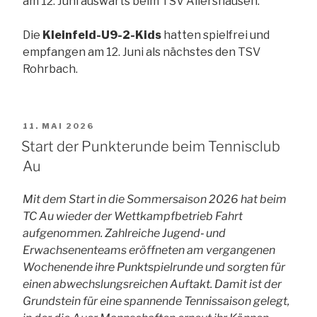
am 12. Juni auswärts beim TSV Allershausen.
Die
Kleinfeld-U9-2-Kids
hatten spielfrei und
empfangen am 12. Juni als nächstes den TSV
Rohrbach.
VERÖFFENTLICHT
11. MAI 2026
AM
Start der Punkterunde beim Tennisclub
Au
Mit dem Start in die Sommersaison 2026 hat beim
TC Au wieder der Wettkampfbetrieb Fahrt
aufgenommen. Zahlreiche Jugend‑ und
Erwachsenenteams eröffneten am vergangenen
Wochenende ihre Punktspielrunde und sorgten für
einen abwechslungsreichen Auftakt. Damit ist der
Grundstein für eine spannende Tennissaison gelegt,