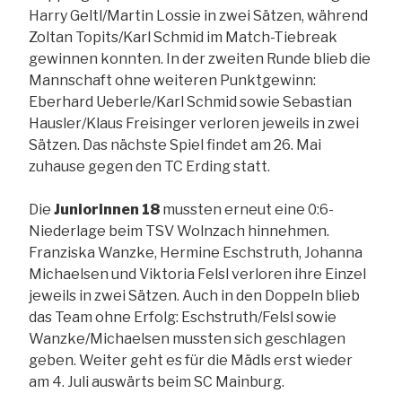
Harry Geltl/Martin Lossie in zwei Sätzen, während
Zoltan Topits/Karl Schmid im Match-Tiebreak
gewinnen konnten. In der zweiten Runde blieb die
Mannschaft ohne weiteren Punktgewinn:
Eberhard Ueberle/Karl Schmid sowie Sebastian
Hausler/Klaus Freisinger verloren jeweils in zwei
Sätzen. Das nächste Spiel findet am 26. Mai
zuhause gegen den TC Erding statt.
Die
Juniorinnen 18
mussten erneut eine 0:6-
Niederlage beim TSV Wolnzach hinnehmen.
Franziska Wanzke, Hermine Eschstruth, Johanna
Michaelsen und Viktoria Felsl verloren ihre Einzel
jeweils in zwei Sätzen. Auch in den Doppeln blieb
das Team ohne Erfolg: Eschstruth/Felsl sowie
Wanzke/Michaelsen mussten sich geschlagen
geben. Weiter geht es für die Mädls erst wieder
am 4. Juli auswärts beim SC Mainburg.