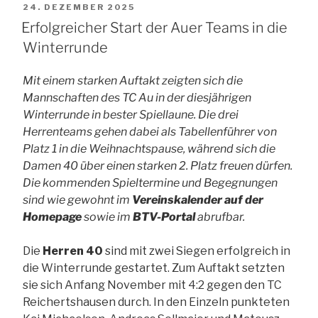
VERÖFFENTLICHT
24. DEZEMBER 2025
AM
Erfolgreicher Start der Auer Teams in die
Winterrunde
Mit einem starken Auftakt zeigten sich die
Mannschaften des TC Au in der diesjährigen
Winterrunde in bester Spiellaune. Die drei
Herrenteams gehen dabei als Tabellenführer von
Platz 1 in die Weihnachtspause, während sich die
Damen 40 über einen starken 2. Platz freuen dürfen.
Die kommenden Spieltermine und Begegnungen
sind wie gewohnt im
Vereinskalender auf der
Homepage
sowie im
BTV-Portal
abrufbar.
Die
Herren 40
sind mit zwei Siegen erfolgreich in
die Winterrunde gestartet. Zum Auftakt setzten
sie sich Anfang November mit 4:2 gegen den TC
Reichertshausen durch. In den Einzeln punkteten