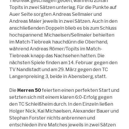
Tiebreak geschlagen geben, während Zoltan
Topits in zwei Sätzen unterlag. Für die Punkte auf
Auer Seite sorgten Andreas Sellmaier und
Andreas Maier jeweils in zwei Sätzen. Auch in den
anschließenden Doppeln blieb es bis zum Schluss
hochspannend: Michaelsen/Sellmaier behielten
im Match-Tiebreak hauchdünn die Oberhand,
während Andreas Römer/Topits im Match-
Tiebreak knapp das Nachsehen hatten. Die
nächsten Spiele finden am 14. Februar gegen den
TV Nandlstadt und am 29. März gegen den TC
Langenpreising 3, beide in Abensberg, statt.
Die
Herren 50
feierten einen perfekten Start und
setzten sich mit einem klaren 6:0-Erfolg gegen
den TC Schleißheim durch. In den Einzeln ließen
Holger Nick, Kai Michaelsen, Alexander Bauer und
Stephan Forster nichts anbrennen und
entschieden ihre Matches jeweils in zwei Sätzen