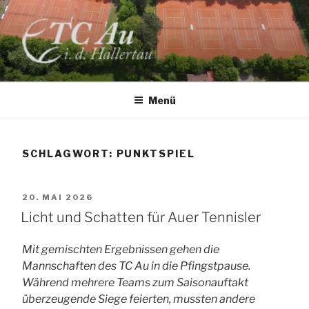
Zum
Inhalt
springen
TC AU
Menü
SCHLAGWORT:
PUNKTSPIEL
VERÖFFENTLICHT
20. MAI 2026
AM
Licht und Schatten für Auer Tennisler
Mit gemischten Ergebnissen gehen die
Mannschaften des TC Au in die Pfingstpause.
Während mehrere Teams zum Saisonauftakt
überzeugende Siege feierten, mussten andere