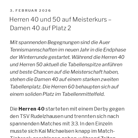
VERÖFFENTLICHT
3. FEBRUAR 2026
AM
Herren 40 und 50 auf Meisterkurs –
Damen 40 auf Platz 2
Mit spannenden Begegnungen sind die Auer
Tennismannschaften im neuen Jahr in die Endphase
der Winterrunde gestartet. Während die Herren 40
und Herren 50 aktuell die Tabellenspitze anführen
und beste Chancen auf die Meisterschaft haben,
stehen die Damen 40 auf einem starken zweiten
Tabellenplatz. Die Herren 60 behaupten sich auf
einem soliden Platz im Tabellenmittelfeld.
Die
Herren 40
starteten mit einem Derby gegen
den TSV Rudelzhausen und trennten sich nach
spannenden Matches mit 3:3. In den Einzeln
musste sich Kai Michaelsen knapp im Match-