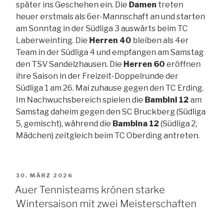
später ins Geschehen ein. Die
Damen
treten
heuer erstmals als 6er-Mannschaft an und starten
am Sonntag in der Südliga 3 auswärts beim TC
Laberweinting. Die
Herren 40
bleiben als 4er
Team in der Südliga 4 und empfangen am Samstag
den TSV Sandelzhausen. Die
Herren 60
eröffnen
ihre Saison in der Freizeit-Doppelrunde der
Südliga 1 am 26. Mai zuhause gegen den TC Erding.
Im Nachwuchsbereich spielen die
Bambini 12
am
Samstag daheim gegen den SC Bruckberg (Südliga
5, gemischt), während die
Bambina 12
(Südliga 2,
Mädchen) zeitgleich beim TC Oberding antreten.
VERÖFFENTLICHT
30. MÄRZ 2026
AM
Auer Tennisteams krönen starke
Wintersaison mit zwei Meisterschaften