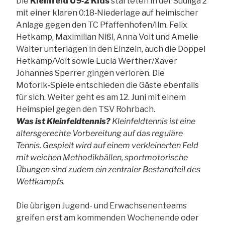
Die
Kleinfeld U9‑2 Kids
starteten in der Südliga 2
mit einer klaren 0:18‑Niederlage auf heimischer
Anlage gegen den TC Pfaffenhofen/Ilm. Felix
Hetkamp, Maximilian Nißl, Anna Voit und Amelie
Walter unterlagen in den Einzeln, auch die Doppel
Hetkamp/Voit sowie Lucia Werther/Xaver
Johannes Sperrer gingen verloren. Die
Motorik‑Spiele entschieden die Gäste ebenfalls
für sich. Weiter geht es am 12. Juni mit einem
Heimspiel gegen den TSV Rohrbach.
Was ist Kleinfeldtennis?
Kleinfeldtennis ist eine
altersgerechte Vorbereitung auf das reguläre
Tennis. Gespielt wird auf einem verkleinerten Feld
mit weichen Methodikbällen, sportmotorische
Übungen sind zudem ein zentraler Bestandteil des
Wettkampfs.
Die übrigen Jugend- und Erwachsenenteams
greifen erst am kommenden Wochenende oder