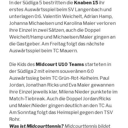
In der Südliga 5 bestritten die
Knaben 15
ihr
erstes Auswärtsspiel beim SV Langenbach und
unterlagen 0:6. Valentin Weichelt, Adrian Hamp,
Johanna Michaelsen und Karolina Maier verloren
ihre Einzel in zwei Sätzen, auch die Doppel
Weichelt/Hamp und Michaelsen/Maier gingen an
die Gastgeber. Am Freitag folgt das nächste
Auswärtsspiel beim TC Mauern.
Die Kids des
Midcourt U10 Teams
starteten in
der Südliga 2 mit einem souveränen 6:0
Auswärtssieg beim TC Grün-Rot-Kelheim. Paul
Jordan, Jonathan Ricks und Eva Maier gewannen
ihre Einzel jeweils klar, Milena Nieder punktete im
Match-Tiebreak. Auch die Doppel Jordan/Ricks
und Maier/Nieder gingen deutlich an den TC Au.
Am Sonntag folgt das Heimspiel gegen den TSV
Rohr.
Was ist Midcourttennis?
Midcourttennis bildet