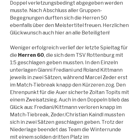
Doppel verletzungsbedingt abgegeben werden
musste. Nach Abschluss aller Gruppen-
Begegnungen durften sich die Herren 50
ebenfalls über den Meistertitel freuen. Herzlichen
Glückwunsch auch hier an alle Beteiligten!
Weniger erfolgreich verlief der letzte Spieltag für
die
Herren 60
, die sich dem TSV Rottenburg mit
1:5 geschlagen geben mussten. In den Einzeln
unterlagen Gianni Frediani und Roland Kittmann
jeweils in zwei Sätzen, während Marcel Zeder erst
im Match-Tiebreak knapp den Kürzeren zog. Den
Ehrenpunkt für die Auer sicherte Zoltan Topits mit
einem Zweisatzsieg. Auch in den Doppeln blieb das
Glück aus: Frediani/Kittmann verloren knapp im
Match-Tiebreak, Zeder/Christian Kaindl mussten
sich in zwei Sätzen geschlagen geben. Trotz der
Niederlage beendet das Team die Winterrunde
mit einem soliden dritten Platz im