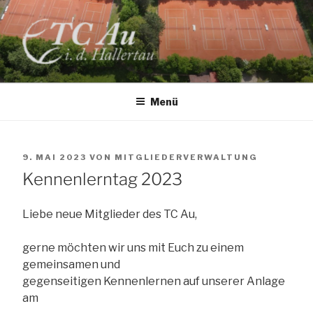
Zum
Inhalt
springen
TC AU
Menü
VERÖFFENTLICHT
9. MAI 2023
VON
MITGLIEDERVERWALTUNG
AM
Kennenlerntag 2023
Liebe neue Mitglieder des TC Au,
gerne möchten wir uns mit Euch zu einem
gemeinsamen und
gegenseitigen Kennenlernen auf unserer Anlage
am