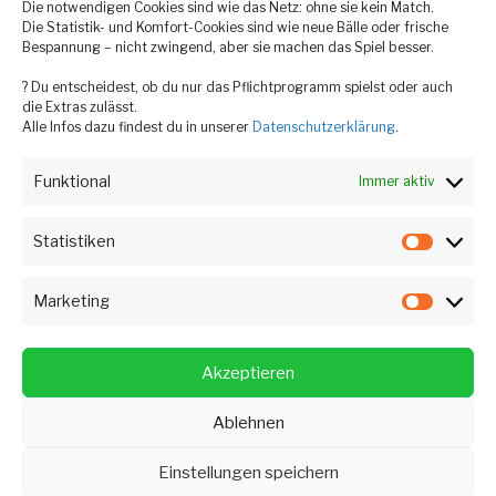
Die notwendigen Cookies sind wie das Netz: ohne sie kein Match.
Die Statistik- und Komfort-Cookies sind wie neue Bälle oder frische
Bespannung – nicht zwingend, aber sie machen das Spiel besser.
? Du entscheidest, ob du nur das Pflichtprogramm spielst oder auch
die Extras zulässt.
Alle Infos dazu findest du in unserer
Datenschutzerklärung
.
Funktional
Immer aktiv
Statistiken
Statist
Marketing
Market
TC
TC
Akzeptieren
Au
Au
Ablehnen
@
@
Datenschutzerklärung
Stolz präsentiert von
Insta
WhatsApp
WordPress
Einstellungen speichern