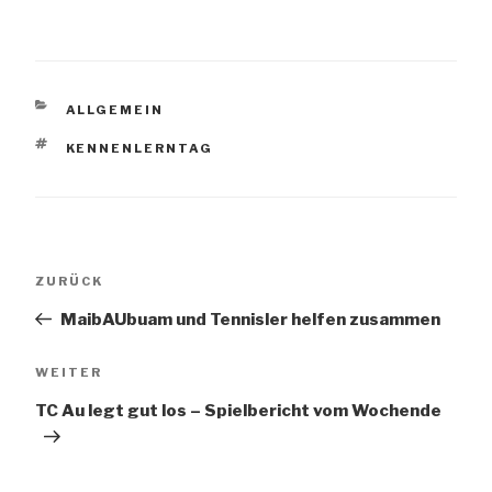
KATEGORIEN
ALLGEMEIN
SCHLAGWÖRTER
KENNENLERNTAG
Beitragsnavigation
Vorheriger
ZURÜCK
Beitrag
MaibAUbuam und Tennisler helfen zusammen
Nächster
WEITER
Beitrag
TC Au legt gut los – Spielbericht vom Wochende