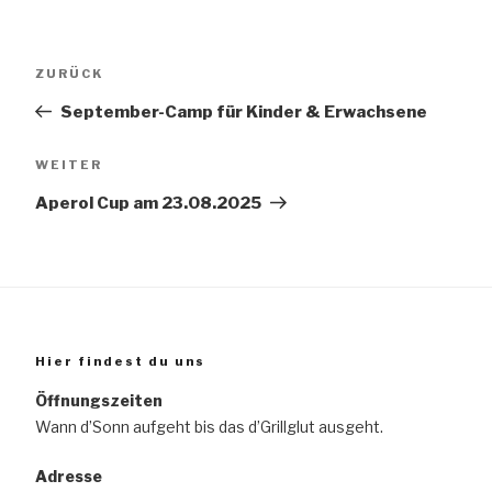
Beitragsnavigation
Vorheriger
ZURÜCK
Beitrag
September-Camp für Kinder & Erwachsene
Nächster
WEITER
Beitrag
Aperol Cup am 23.08.2025
Hier findest du uns
Öffnungszeiten
Wann d’Sonn aufgeht bis das d’Grillglut ausgeht.
Adresse