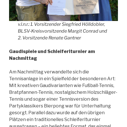
v.l.n.r.: 1. Vorsitzender Siegfried Hölldobler,
BLSV-Kreisvorsitzende Margit Conrad und
2. Vorsitzende Renate Gantner
Gaudispiele und Schleiferlturnier am
Nachmittag
Am Nachmittag verwandelte sich die
Tennisanlage in ein Spielfeld der besonderen Art:
Mit kreativen Gaudivarianten wie Fußball-Tennis,
Bratpfannen-Tennis, nostalgischem Holzschläger-
Tennis und sogar einer Tennisversion des
Partyklassikers Bierpong war für Unterhaltung
gesorgt. Parallel dazu wurde auf den übrigen
Plätzen ein traditionelles Schleiferlturnier
ausgetragen – ein beliebtes Format, das einmal