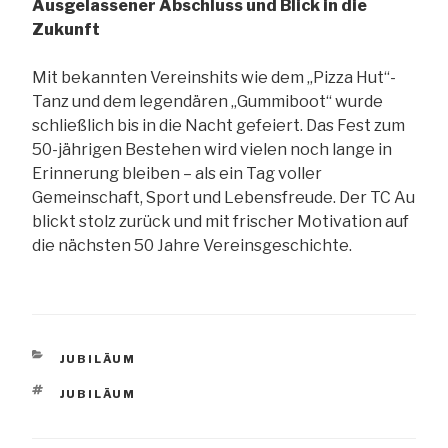
Ausgelassener Abschluss und Blick in die
Zukunft
Mit bekannten Vereinshits wie dem „Pizza Hut“-
Tanz und dem legendären „Gummiboot“ wurde
schließlich bis in die Nacht gefeiert. Das Fest zum
50-jährigen Bestehen wird vielen noch lange in
Erinnerung bleiben – als ein Tag voller
Gemeinschaft, Sport und Lebensfreude. Der TC Au
blickt stolz zurück und mit frischer Motivation auf
die nächsten 50 Jahre Vereinsgeschichte.
KATEGORIEN
JUBILÄUM
SCHLAGWÖRTER
JUBILÄUM