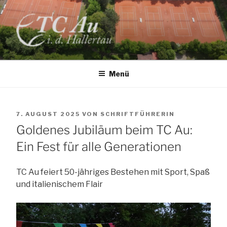
Zum
Inhalt
springen
TC AU
Menü
VERÖFFENTLICHT
7. AUGUST 2025
VON
SCHRIFTFÜHRERIN
AM
Goldenes Jubiläum beim TC Au:
Ein Fest für alle Generationen
TC Au feiert 50-jähriges Bestehen mit Sport, Spaß
und italienischem Flair