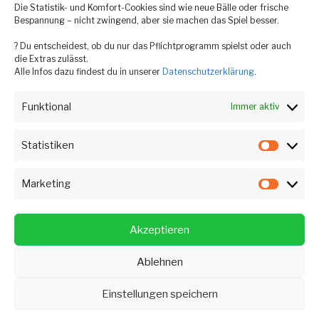
Die Statistik- und Komfort-Cookies sind wie neue Bälle oder frische
Bespannung – nicht zwingend, aber sie machen das Spiel besser.
? Du entscheidest, ob du nur das Pflichtprogramm spielst oder auch
die Extras zulässt.
Alle Infos dazu findest du in unserer
Datenschutzerklärung
.
Funktional
Immer aktiv
Statistiken
Statist
Marketing
Market
TC
TC
Akzeptieren
Au
Au
Ablehnen
@
@
Datenschutzerklärung
Stolz präsentiert von
Insta
WhatsApp
WordPress
Einstellungen speichern