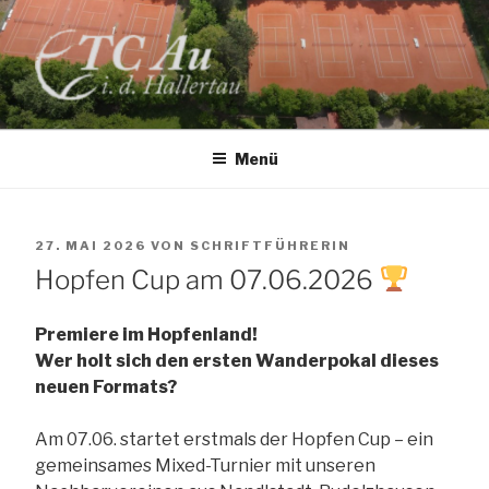
Zum
Inhalt
springen
TC AU
Menü
VERÖFFENTLICHT
27. MAI 2026
VON
SCHRIFTFÜHRERIN
AM
Hopfen Cup am 07.06.2026
Premiere im Hopfenland!
Wer holt sich den ersten Wanderpokal dieses
neuen Formats?
Am 07.06. startet erstmals der Hopfen Cup – ein
gemeinsames Mixed-Turnier mit unseren