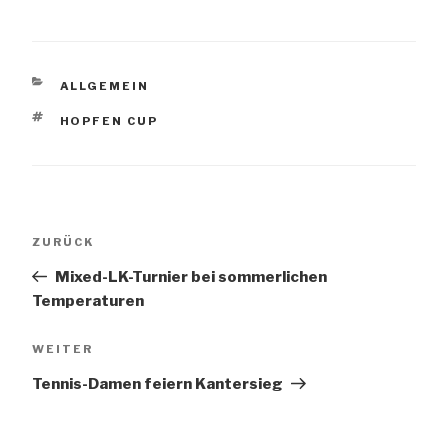
KATEGORIEN
ALLGEMEIN
SCHLAGWÖRTER
HOPFEN CUP
Beitragsnavigation
Vorheriger
ZURÜCK
Beitrag
Mixed-LK-Turnier bei sommerlichen
Temperaturen
Nächster
WEITER
Beitrag
Tennis-Damen feiern Kantersieg