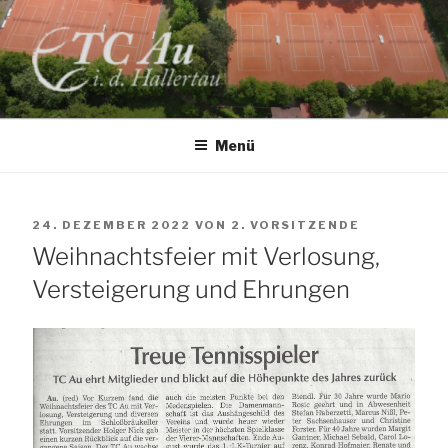
Zum
Inhalt
springen
TC AU
Menü
VERÖFFENTLICHT
24. DEZEMBER 2022
VON
2. VORSITZENDE
AM
Weihnachtsfeier mit Verlosung,
Versteigerung und Ehrungen