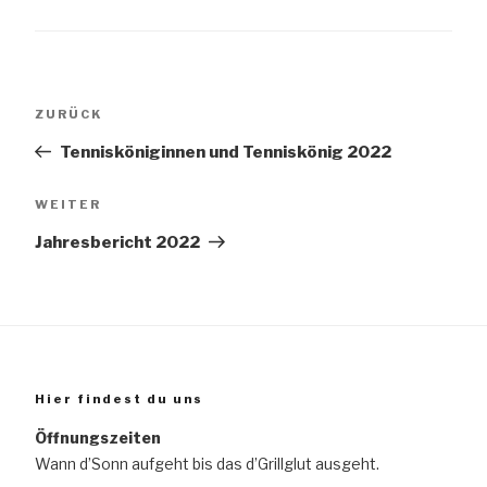
Beitragsnavigation
Vorheriger
ZURÜCK
Beitrag
Tennisköniginnen und Tenniskönig 2022
Nächster
WEITER
Beitrag
Jahresbericht 2022
Hier findest du uns
Öffnungszeiten
Wann d’Sonn aufgeht bis das d’Grillglut ausgeht.